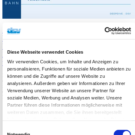
Coach Clinic #3 – Rückenschwimmen-
Woche & der "Recovery-First"-Ansatz:
Wie ein brasilianischer Trainer in
Diese Webseite verwendet Cookies
Deutschland die Junior-Podestplätze
verdreifachte
Wir verwenden Cookies, um Inhalte und Anzeigen zu
personalisieren, Funktionen für soziale Medien anbieten zu
Delano Silva (Brasilien/SG Noise) und Prof. Augusto Barbosa
können und die Zugriffe auf unsere Website zu
(Measure) führten die Rücken-Gruppe des Euro-Junior-Camps 2025
analysieren. Außerdem geben wir Informationen zu Ihrer
in Eindhoven. Ihre Auswertungs-Session ist die methodisch
Verwendung unserer Website an unsere Partner für
dichteste der Coach-Clinic-Serie — und stellt Grundannahmen des
konventionellen Nachwuchstrainings ernsthaft in Frage.
soziale Medien, Werbung und Analysen weiter. Unsere
Partner führen diese Informationen möglicherweise mit
weiteren Daten zusammen, die Sie ihnen bereitgestellt
haben oder die sie im Rahmen Ihrer Nutzung der Dienste
gesammelt haben.
Einwilligungsauswahl
Notwendig